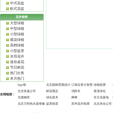
中式花盆
欧式花盆
花卉销售
大型绿植
中型绿植
小型绿植
观花绿植
高档绿植
小型盆景
水培花卉
迷你桌花
节日鲜花
热门出售
本月热门
logo墙
北京园林景观设计
江南证券大智慧
绿植租摆
北京快递公司
鲜花预定
消防车
屋顶绿化
友情链接：
无缝钢管
绿化苗木
榉树
非主流基地
北京万和热水器维修
盆景租赁
苏州花卉租摆
北京杀虫公司