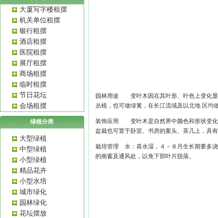
大厦写字楼租摆
机关单位租摆
银行租摆
酒店租摆
医院租摆
展厅租摆
商场租摆
临时租摆
节日花坛
园林用途 变叶木因在其叶形、叶色上变化显
会场租摆
丛植，也可做
绿篱
，在长江流域及以北地 区均
装饰应用 变叶木是自然界中颜色和形状变化
绿植分类
盆栽也可置于卧室、书房的案头、茶几上，具
大型绿植
栽培管理 水：喜水湿，４－８月生长期要多
中型绿植
的南窗及通风处，以免下部叶片脱落。
小型绿植
精品花卉
小型水培
城市绿化
园林绿化
花坛摆放