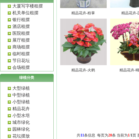
大厦写字楼租摆
机关单位租摆
精品花卉-粉掌
精品花卉-
银行租摆
酒店租摆
医院租摆
展厅租摆
商场租摆
临时租摆
节日花坛
会场租摆
精品花卉-火鹤
精品花卉-
绿植分类
大型绿植
中型绿植
小型绿植
精品花卉
小型水培
城市绿化
园林绿化
共
11
条信息 每页为
20
条 当前为
1
/
1
页
花坛摆放