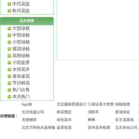
中式花盆
欧式花盆
花卉销售
大型绿植
中型绿植
小型绿植
观花绿植
高档绿植
小型盆景
水培花卉
迷你桌花
节日鲜花
热门出售
本月热门
logo墙
北京园林景观设计
江南证券大智慧
绿植租摆
北京快递公司
鲜花预定
消防车
屋顶绿化
友情链接：
无缝钢管
绿化苗木
榉树
非主流基地
北京万和热水器维修
盆景租赁
苏州花卉租摆
北京杀虫公司