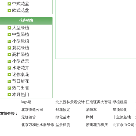
中式花盆
欧式花盆
花卉销售
大型绿植
中型绿植
小型绿植
观花绿植
高档绿植
小型盆景
水培花卉
迷你桌花
节日鲜花
热门出售
本月热门
logo墙
北京园林景观设计
江南证券大智慧
绿植租摆
北京快递公司
鲜花预定
消防车
屋顶绿化
友情链接：
无缝钢管
绿化苗木
榉树
非主流基地
北京万和热水器维修
盆景租赁
苏州花卉租摆
北京杀虫公司