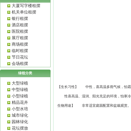
大厦写字楼租摆
机关单位租摆
银行租摆
酒店租摆
医院租摆
展厅租摆
商场租摆
临时租摆
节日花坛
会场租摆
绿植分类
大型绿植
【生长习性】 中性，喜高温多雨气候，怕霜
中型绿植
小型绿植
性喜高温、湿润、阳光充足的环境，怕寒冷，
精品花卉
生物用途】 非常适宜庭园配置和盆栽观赏
小型水培
城市绿化
园林绿化
花坛摆放