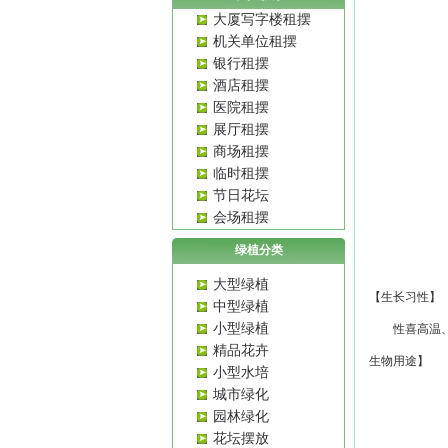
大厦写字楼租摆
机关单位租摆
银行租摆
酒店租摆
医院租摆
展厅租摆
商场租摆
临时租摆
节日花坛
会场租摆
绿植分类
大型绿植
【生长习性】
中型绿植
小型绿植
性喜高温、湿
精品花卉
生物用途】 
小型水培
城市绿化
园林绿化
花坛摆放