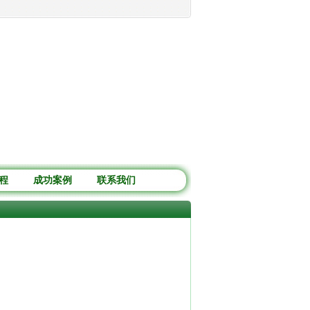
物夏季如何养护?
·
绿植租赁养护知识：驱蚊香草的栽培及病虫防治
·
绿植租赁常识：
程
成功案例
联系我们