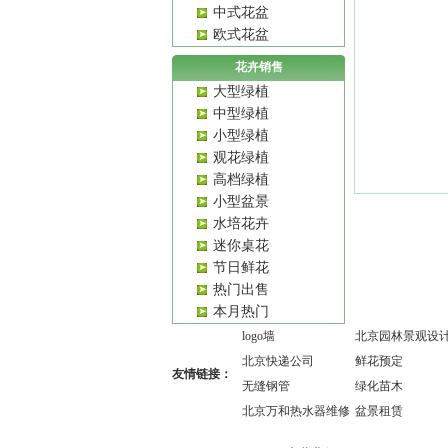
中式花盆
欧式花盆
花卉销售
大型绿植
中型绿植
小型绿植
观花绿植
高档绿植
小型盆景
水培花卉
迷你桌花
节日鲜花
热门出售
本月热门
logo墙
北京园林景观设
北京快递公司
鲜花预定
友情链接：
无缝钢管
绿化苗木
北京万和热水器维修
盆景租赁