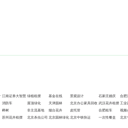
计
江南证券大智慧
绿植租摆
基金在线
景观设计
石家庄婚庆
合肥
消防车
屋顶绿化
天津园林
北京办公家具回收
武汉花卉租摆
工业
榉树
非主流基地
烟台花卉
皮托管
合肥租车
视频
苏州花卉租摆
北京杀虫公司
北京园林绿化
北京中铁快运
一次性餐盒
北京