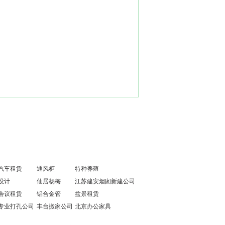
汽车租赁
通风柜
特种养殖
设计
仙居杨梅
江苏建安烟囱新建公司
会议租赁
铝合金管
盆景租赁
专业打孔公司
丰台搬家公司
北京办公家具